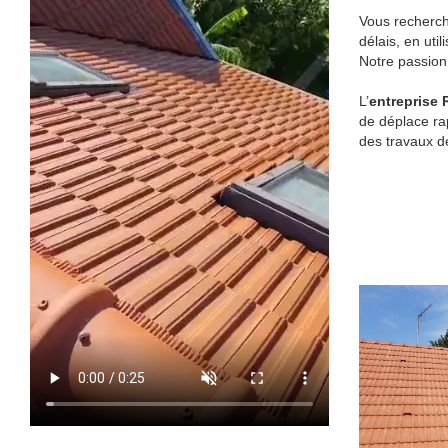
Vous recherch
délais, en util
Notre passion 
L’
entreprise 
de déplace rap
des travaux de