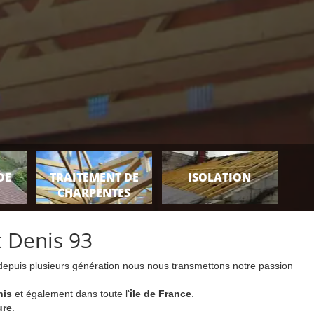
DE
TRAITEMENT DE
ISOLATION
CHARPENTES
t Denis 93
 depuis plusieurs génération nous nous transmettons notre passion
nis
et également dans toute l'
île de France
.
ure
.