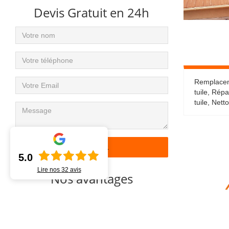
Devis Gratuit en 24h
Remplacemen
tuile, Répa
tuile, Net
5.0
Lire nos
32
avis
Nos avantages
1
15 années d’expérience
2
Devis gratuit