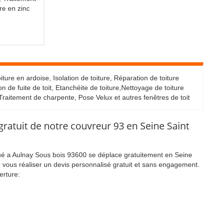
re en zinc
ture en ardoise, Isolation de toiture, Réparation de toiture
 de fuite de toit, Etanchéite de toiture,Nettoyage de toiture
Traitement de charpente, Pose Velux et autres fenêtres de toit
ratuit de notre couvreur 93 en Seine Saint
tué a Aulnay Sous bois 93600 se déplace gratuitement en Seine
vous réaliser un devis personnalisé gratuit et sans engagement.
erture:
pour effectuer votre devis, moins de 48h en idf et sous 24h dans
aux de couverture
projet de toiture et mise en place